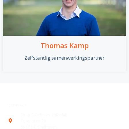
Thomas Kamp
Zelfstandig samenwerkingspartner
CONTACT
Strijp S-Gebouw Videolab
Torenallee 20
5617 BC Eindhoven