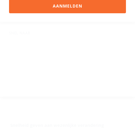
AANMELDEN
SNEL NAAR
Aanbod
Visie
Team
Blog
Contact
Meerkat
Snelheid geven aan wezenlijke verandering