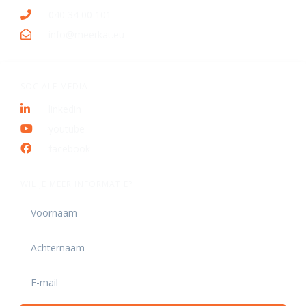
040 34 00 101
info@meerkat.eu
SOCIALE MEDIA
linkedin
youtube
facebook
WIL JE MEER INFORMATIE?