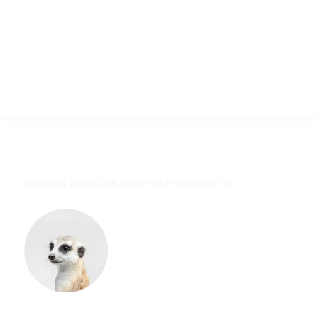
Visie
Team
Blog
Contact
Meerkat
Snelheid geven aan wezenlijke verandering