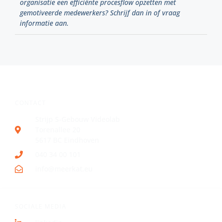
organisatie een efficiënte procesflow opzetten met
gemotiveerde medewerkers? Schrijf dan in of vraag
informatie aan.
CONTACT
Strijp S-Gebouw Videolab
Torenallee 20
5617 BC Eindhoven
040 34 00 101
info@meerkat.eu
SOCIALE MEDIA