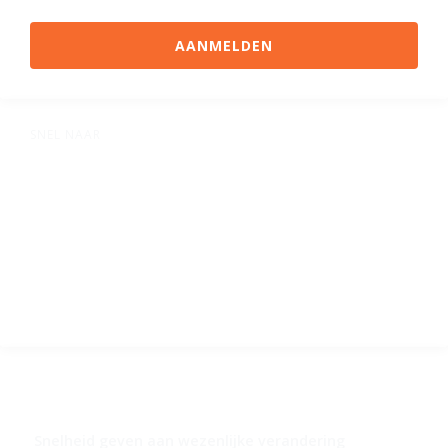
AANMELDEN
SNEL NAAR
Aanbod
Visie
Team
Blog
Contact
Meerkat
Snelheid geven aan wezenlijke verandering