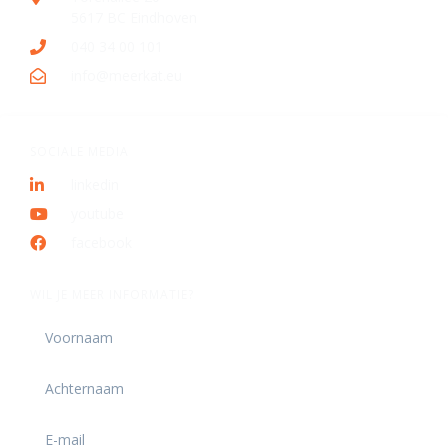
5617 BC Eindhoven
040 34 00 101
info@meerkat.eu
SOCIALE MEDIA
linkedin
youtube
facebook
WIL JE MEER INFORMATIE?