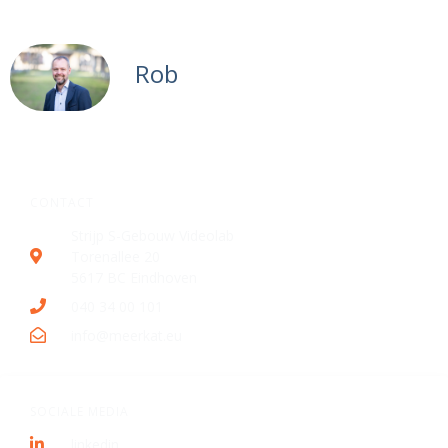
Rob
CONTACT
Strijp S-Gebouw Videolab
Torenallee 20
5617 BC Eindhoven
040 34 00 101
info@meerkat.eu
SOCIALE MEDIA
linkedin